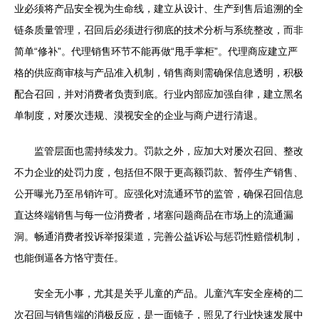
业必须将产品安全视为生命线，建立从设计、生产到售后追溯的全
链条质量管理，召回后必须进行彻底的技术分析与系统整改，而非
简单“修补”。代理销售环节不能再做“甩手掌柜”。代理商应建立严
格的供应商审核与产品准入机制，销售商则需确保信息透明，积极
配合召回，并对消费者负责到底。行业内部应加强自律，建立黑名
单制度，对屡次违规、漠视安全的企业与商户进行清退。
监管层面也需持续发力。罚款之外，应加大对屡次召回、整改
不力企业的处罚力度，包括但不限于更高额罚款、暂停生产销售、
公开曝光乃至吊销许可。应强化对流通环节的监管，确保召回信息
直达终端销售与每一位消费者，堵塞问题商品在市场上的流通漏
洞。畅通消费者投诉举报渠道，完善公益诉讼与惩罚性赔偿机制，
也能倒逼各方恪守责任。
安全无小事，尤其是关乎儿童的产品。儿童汽车安全座椅的二
次召回与销售端的消极反应，是一面镜子，照见了行业快速发展中