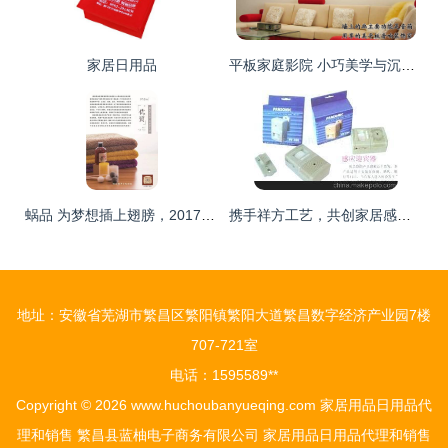
家居日用品
平板家庭影院 小巧美学与沉浸式音质的重庆新生
蜗品 为梦想插上翅膀，2017助力百人实现年薪百万
携手祥方工艺，共创家居感应新商机——诚招感应迎宾器及家居用品代理加盟
地址：安徽省芜湖市繁昌区繁阳镇繁阳大道繁昌数字经济产业园7楼
707-721室
电话：1595589**
Copyright © 2026
www.huchoubanyueqing.com
家居用品日用品代
理和销售
繁昌县蓝柚电子商务有限公司
家居用品日用品代理和销售