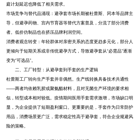
庭计划延迟也降低了相关需求。
市场竞争与替代品涌现：避孕套市场长期被杜蕾斯、冈本等品牌主
导，但避孕药物、宫内节育器等替代方案普及，分流了部分消费
者。低价仿制品也在挤压品牌利润空间。
消费者观念转变：年轻群体对亲密关系的态度更趋多元化，部分人
更倾向于短期关系或非传统避孕方式，导致避孕套从“必需品”逐渐
变为“可选品”。
二、工厂转型：从避孕套到手套的生产逻辑
杜蕾斯工厂转向生产手套并非偶然。生产线转换具备技术共通性
——两者均依赖乳胶或聚氨酯材料，且对无菌生产环境的要求相
似，转型成本相对较低。疫情期间医用手套需求激增，市场缺口明
显，为企业提供了短期盈利窗口。更重要的是，手套作为日常防护
用品，消费场景更广泛，需求稳定性高于避孕套，符合企业规避风
险的策略。